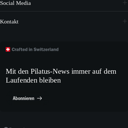
Sales Center Netzwerk
Social Media
Videos
Youtube
Broschüren
Kontakt
Instagram
Wallpapers
Flugzeug kaufen
Facebook
Technische Publikationen
Technischer Kundendienst
TikTok
Modellbaupläne
Crew Training
LinkedIn
Karriere
X.com
Mit den Pilatus-News immer auf dem
Media Relations
Laufenden bleiben
Sonstiges
Meldestelle Compliance
Abonnieren