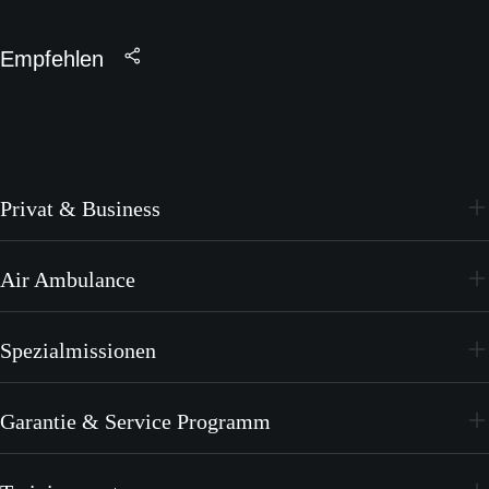
Empfehlen
Privat & Business
PC-24
Air Ambulance
PC-12 PRO
PC-24
Spezialmissionen
PC-12 PRO
PC-24
Garantie & Service Programm
PC-12 PRO
CrystalCare