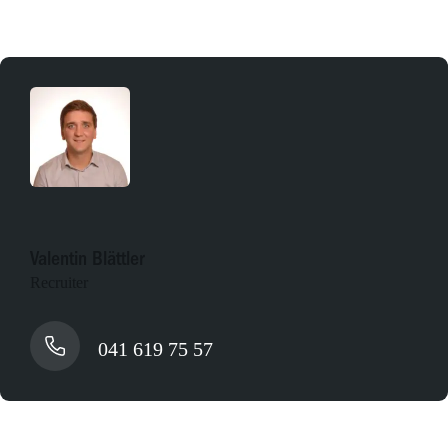
Valentin Blättler
Recruiter
041 619 75 57