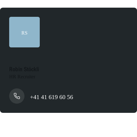
RS
Robin Stöckli
HR Recruiter
+41 41 619 60 56