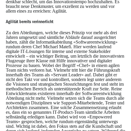
denkbar schlecht, um das Innovationstempo hochzuhalten. Es
braucht neue Denkmuster, um exzellent zu werden und vor
allem eines zu erreichen: Agilität.
Agilität bereits verinnerlicht
Zu den Abteilungen, welche dieses Prinzip vor mehr als drei
Jahren umgesetzt und sämtliche Abläufe darauf ausgerichtet
haben, zählt die Informatikabteilung «Softwareentwicklung»
rundum deren Chef Michael Matefi. Hier werden laufend
digitale IT-Lösungen für interne und externe Stakeholder
entwickelt – ein wichtiger Beitrag, um letztlich die innovativsten
Flugzeuge ihrer Klasse mit Hilfe innovativer und digitaler
Prozesse zu bauen. Wobei der Begriff «Chef» in einem agilen
Team nichts verloren hat. Vielmehr tritt hier die Führungskraft
innerhalb des Teams als «Servant Leader» auf. Dabei gibt er
nicht den Takt vor und kontrolliert, sondern legt unter anderem
die Visionen und strategischen Stossrichtungen fest und steht im
methodischen Bereich als unterstützende Kraft zur Seite. Reine
Entwicklerteams existieren innerhalb der Softwareentwicklung
Abteilung nicht mehr. Vielmehr setzen sich die Teams durch alle
notwendigen Disziplinen wie Support-Mitarbeitende, Tester und
Architekten zusammen. Eine solche Zusammensetzung erlaubt
es, dass ein so genanntes IT-Product-Team sämtliche Arbeiten
selbständig erledigen kann. Dabei wird von «Empowered
Teams» gesprochen, welche rundum eigenständig unterwegs
sind. Wichtig ist dabei, den Fokus stets auf die Kundschaft und
deren sich laufend ändernden Ansprüche zu setzen. Während die