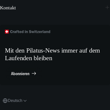
Youtube
Broschüren
Kontakt
Instagram
Wallpapers
Flugzeug kaufen
Facebook
Technische Publikationen
Technischer Kundendienst
TikTok
Modellbaupläne
Crew Training
LinkedIn
Karriere
X.com
Mit den Pilatus-News immer auf dem
Media Relations
Laufenden bleiben
Sonstiges
Meldestelle Compliance
Abonnieren
Deutsch