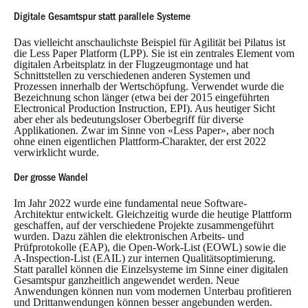
Digitale Gesamtspur statt parallele Systeme
Das vielleicht anschaulichste Beispiel für Agilität bei Pilatus ist
die Less Paper Platform (LPP). Sie ist ein zentrales Element vom
digitalen Arbeitsplatz in der Flugzeugmontage und hat
Schnittstellen zu verschiedenen anderen Systemen und
Prozessen innerhalb der Wertschöpfung. Verwendet wurde die
Bezeichnung schon länger (etwa bei der 2015 eingeführten
Electronical Production Instruction, EPI). Aus heutiger Sicht
aber eher als bedeutungsloser Oberbegriff für diverse
Applikationen. Zwar im Sinne von «Less Paper», aber noch
ohne einen eigentlichen Plattform-Charakter, der erst 2022
verwirklicht wurde.
Der grosse Wandel
Im Jahr 2022 wurde eine fundamental neue Software-
Architektur entwickelt. Gleichzeitig wurde die heutige Plattform
geschaffen, auf der verschiedene Projekte zusammengeführt
wurden. Dazu zählen die elektronischen Arbeits- und
Prüfprotokolle (EAP), die Open-Work-List (EOWL) sowie die
A-Inspection-List (EAIL) zur internen Qualitätsoptimierung.
Statt parallel können die Einzelsysteme im Sinne einer digitalen
Gesamtspur ganzheitlich angewendet werden. Neue
Anwendungen können nun vom modernen Unterbau profitieren
und Drittanwendungen können besser angebunden werden.