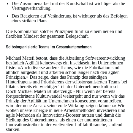
Die Zusammenarbeit mit der Kundschaft ist wichtiger als die
Vertragsverhandlung.
Das Reagieren auf Veränderung ist wichtiger als das Befolgen
eines strikten Plans.
Die Kombination solcher Prinzipien führt zu einem neuen und
flexiblen Mindset der gesamten Belegschaft.
Selbstorganisierte Teams im Gesamtunternehmen
Michael Matefi betont, dass die Abteilung Softwareentwicklung
bezüglich Agilität keineswegs ein Inseldasein im Unternehmen
friste. «Auch diverse andere Teams, wie die Fabrikation sind
ähnlich aufgestellt und arbeiten schon länger nach den agilen
Prinzipien.» Das zeige, dass das Prinzip des ständigen
Hinterfragens und Priorisierens der selbstorganisierten Teams bei
Pilatus bereits ein wichtiger Teil der Unternehmenskultur sei.
Doch Michael Matefi ist überzeugt: «Nur wenn der bereits
fortgeschrittene Kulturwandel weitergeht und nur wenn wir das
Prinzip der Agilität im Unternehmen konsequent vorantreiben,
wird der neue Ansatz seine volle Wirkung zeigen können.» Wir
wollen unsere Energie in neue Arbeitsmethoden investieren und
agile Methoden als Innovations-Booster nutzen und damit die
Stellung des Unternehmens, als einen der unumstrittenen
Innovationstreiber in der weltweiten Luftfahrtbranche, laufend
stärken.