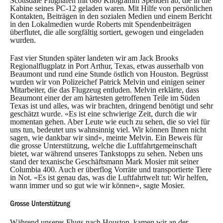
Scottsdale Flughafen mit 680 Kilogramm Spenden ab, die in die
Kabine seines PC-12 geladen waren. Mit Hilfe von persönlichen
Kontakten, Beiträgen in den sozialen Medien und einem Bericht
in den Lokalmedien wurde Roberts mit Spendenbeiträgen
überflutet, die alle sorgfältig sortiert, gewogen und eingeladen
wurden.
Fast vier Stunden später landeten wir am Jack Brooks
Regionalflugplatz in Port Arthur, Texas, etwas ausserhalb von
Beaumont und rund eine Stunde östlich von Houston. Begrüsst
wurden wir von Polizeichef Patrick Melvin und einigen seiner
Mitarbeiter, die das Flugzeug entluden. Melvin erklärte, dass
Beaumont einer der am härtesten getroffenen Teile im Süden
Texas ist und alles, was wir brachten, dringend benötigt und sehr
geschätzt wurde. «Es ist eine schwierige Zeit, durch die wir
momentan gehen. Aber Leute wie euch zu sehen, die so viel für
uns tun, bedeutet uns wahnsinnig viel. Wir können Ihnen nicht
sagen, wie dankbar wir sind», meinte Melvin. Ein Beweis für
die grosse Unterstützung, welche die Luftfahrtgemeinschaft
bietet, war während unseres Tankstopps zu sehen. Neben uns
stand der texanische Geschäftsmann Mark Mosier mit seiner
Columbia 400. Auch er überflog Vorräte und transportierte Tiere
in Not. «Es ist genau das, was die Luftfahrtwelt tut: Wir helfen,
wann immer und so gut wie wir können», sagte Mosier.
Grosse Unterstützung
Während unseres Flugs nach Houston, kamen wir an der