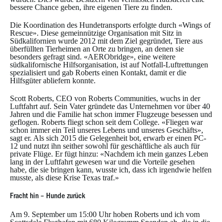
bessere Chance geben, ihre eigenen Tiere zu finden.
Die Koordination des Hundetransports erfolgte durch «Wings of
Rescue». Diese gemeinnützige Organisation mit Sitz in
Südkalifornien wurde 2012 mit dem Ziel gegründet, Tiere aus
überfüllten Tierheimen an Orte zu bringen, an denen sie
besonders gefragt sind. «AERObridge», eine weitere
südkalifornische Hilfsorganisation, ist auf Notfall-Luftrettungen
spezialisiert und gab Roberts einen Kontakt, damit er die
Hilfsgüter abliefern konnte.
Scott Roberts, CEO von Roberts Communities, wuchs in der
Luftfahrt auf. Sein Vater gründete das Unternehmen vor über 40
Jahren und die Familie hat schon immer Flugzeuge besessen und
geflogen. Roberts fliegt schon seit dem College. «Fliegen war
schon immer ein Teil unseres Lebens und unseres Geschäfts»,
sagt er. Als sich 2015 die Gelegenheit bot, erwarb er einen PC-
12 und nutzt ihn seither sowohl für geschäftliche als auch für
private Flüge. Er fügt hinzu: «Nachdem ich mein ganzes Leben
lang in der Luftfahrt gewesen war und die Vorteile gesehen
habe, die sie bringen kann, wusste ich, dass ich irgendwie helfen
musste, als diese Krise Texas traf.»
Fracht hin – Hunde zurück
Am 9. September um 15:00 Uhr hoben Roberts und ich vom