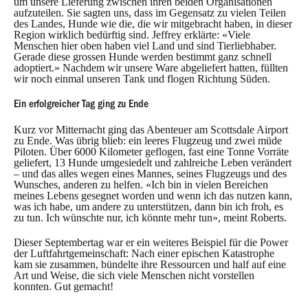
um unsere Lieferung zwischen ihren beiden Organisationen
aufzuteilen. Sie sagten uns, dass im Gegensatz zu vielen Teilen
des Landes, Hunde wie die, die wir mitgebracht haben, in dieser
Region wirklich bedürftig sind. Jeffrey erklärte: «Viele
Menschen hier oben haben viel Land und sind Tierliebhaber.
Gerade diese grossen Hunde werden bestimmt ganz schnell
adoptiert.» Nachdem wir unsere Ware abgeliefert hatten, füllten
wir noch einmal unseren Tank und flogen Richtung Süden.
Ein erfolgreicher Tag ging zu Ende
Kurz vor Mitternacht ging das Abenteuer am Scottsdale Airport
zu Ende. Was übrig blieb: ein leeres Flugzeug und zwei müde
Piloten. Über 6000 Kilometer geflogen, fast eine Tonne Vorräte
geliefert, 13 Hunde umgesiedelt und zahlreiche Leben verändert
– und das alles wegen eines Mannes, seines Flugzeugs und des
Wunsches, anderen zu helfen. «Ich bin in vielen Bereichen
meines Lebens gesegnet worden und wenn ich das nutzen kann,
was ich habe, um andere zu unterstützen, dann bin ich froh, es
zu tun. Ich wünschte nur, ich könnte mehr tun», meint Roberts.
Dieser Septembertag war er ein weiteres Beispiel für die Power
der Luftfahrtgemeinschaft: Nach einer epischen Katastrophe
kam sie zusammen, bündelte ihre Ressourcen und half auf eine
Art und Weise, die sich viele Menschen nicht vorstellen
konnten. Gut gemacht!