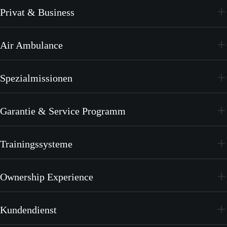
Privat & Business
PC-24
Air Ambulance
PC-12 PRO
PC-24
Spezialmissionen
PC-12 PRO
PC-24
Garantie & Service Programm
PC-12 PRO
CrystalCare
Trainingssysteme
PC-21
Ownership Experience
PC-7 MKX
Werde Teil von Pilatus
Kundendienst
Merchandise