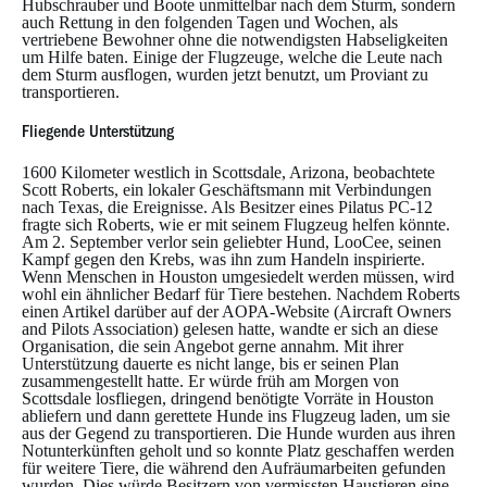
Hubschrauber und Boote unmittelbar nach dem Sturm, sondern
auch Rettung in den folgenden Tagen und Wochen, als
vertriebene Bewohner ohne die notwendigsten Habseligkeiten
um Hilfe baten. Einige der Flugzeuge, welche die Leute nach
dem Sturm ausflogen, wurden jetzt benutzt, um Proviant zu
transportieren.
Fliegende Unterstützung
1600 Kilometer westlich in Scottsdale, Arizona, beobachtete
Scott Roberts, ein lokaler Geschäftsmann mit Verbindungen
nach Texas, die Ereignisse. Als Besitzer eines Pilatus PC-12
fragte sich Roberts, wie er mit seinem Flugzeug helfen könnte.
Am 2. September verlor sein geliebter Hund, LooCee, seinen
Kampf gegen den Krebs, was ihn zum Handeln inspirierte.
Wenn Menschen in Houston umgesiedelt werden müssen, wird
wohl ein ähnlicher Bedarf für Tiere bestehen. Nachdem Roberts
einen Artikel darüber auf der AOPA-Website (Aircraft Owners
and Pilots Association) gelesen hatte, wandte er sich an diese
Organisation, die sein Angebot gerne annahm. Mit ihrer
Unterstützung dauerte es nicht lange, bis er seinen Plan
zusammengestellt hatte. Er würde früh am Morgen von
Scottsdale losfliegen, dringend benötigte Vorräte in Houston
abliefern und dann gerettete Hunde ins Flugzeug laden, um sie
aus der Gegend zu transportieren. Die Hunde wurden aus ihren
Notunterkünften geholt und so konnte Platz geschaffen werden
für weitere Tiere, die während den Aufräumarbeiten gefunden
wurden. Dies würde Besitzern von vermissten Haustieren eine