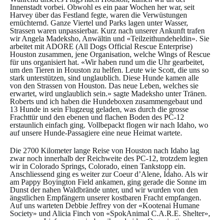
Innenstadt vorbei. Obwohl es ein paar Wochen her war, seit
Harvey über das Festland fegte, waren die Verwüstungen
ernüchternd. Ganze Viertel und Parks lagen unter Wasser,
Strassen waren unpassierbar. Kurz nach unserer Ankunft trafen
wir Angela Madeksho, Anwältin und «Teilzeithundeheldin». Sie
arbeitet mit ADORE (All Dogs Official Rescue Enterprise)
Houston zusammen, jene Organisation, welche Wings of Rescue
für uns organisiert hat. «Wir haben rund um die Uhr gearbeitet,
um den Tieren in Houston zu helfen. Leute wie Scott, die uns so
stark unterstützen, sind unglaublich. Diese Hunde kamen alle
von den Strassen von Houston. Das neue Leben, welches sie
erwartet, wird unglaublich sein.» sagte Madeksho unter Tränen.
Roberts und ich haben die Hundeboxen zusammengebaut und
13 Hunde in sein Flugzeug geladen, was durch die grosse
Frachttür und den ebenen und flachen Boden des PC-12
erstaunlich einfach ging. Vollbepackt flogen wir nach Idaho, wo
auf unsere Hunde-Passagiere eine neue Heimat wartete.
Die 2700 Kilometer lange Reise von Houston nach Idaho lag
zwar noch innerhalb der Reichweite des PC-12, trotzdem legten
wir in Colorado Springs, Colorado, einen Tankstopp ein.
Anschliessend ging es weiter zur Coeur d’Alene, Idaho. Als wir
am Pappy Boyington Field ankamen, ging gerade die Sonne im
Dunst der nahen Waldbrände unter, und wir wurden von den
ängstlichen Empfängern unserer kostbaren Fracht empfangen.
Auf uns warteten Debbie Jeffrey von der «Kootenai Humane
Society» und Alicia Finch von «SpokAnimal C.A.R.E. Shelter»,