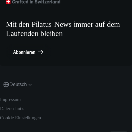
Crew Training
LinkedIn
Karriere
X.com
Mit den Pilatus-News immer auf dem
Media Relations
Laufenden bleiben
Sonstiges
Meldestelle Compliance
Abonnieren
Deutsch
Impressum
Datenschutz
Cookie Einstellungen