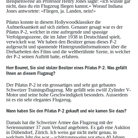
Beispielsweise als Professor Henry Jones sagte: «Ich wusste gar
nicht, dass du ein Flugzeug fliegen kannst.» Worauf Indiana
Jones antwortete: «Fliegen, ja. Landen, nein!»
Pilatus konnte in diesem Hollywoodklassiker die
Aufmerksamkeit auf sich ziehen. Genauer gesagt war es der
Pilatus P-2, welcher in eine aufregende und spassige
Verfolgungsszene, die im Jahre 1938 in Deutschland spielt,
verwickelt war. Wir haben den Besitzer genau dieses P-2
aufgesucht und spannende Hintergrundinformationen über die
Dreharbeiten des Films und die weltberühmte Szene, in welcher
der P-2 seinen Auftritt hatte, erfahren.
Herr Bourret, Sie sind stolzer Besitzer eines Pilatus P-2. Was gefällt
Ihnen an diesem Flugzeug?
Der Pilatus P-2 ist ein grossartiges und sehr gut gebautes
Schweizer Trainingsflugzeug. Mir gefällt sein zwölf Zylinder V-
Motor und seine hohe Geschwindigkeit besonders. Ausserdem
ist es ein sehr elegantes Flugzeug.
Wann haben Sie den Pilatus P-2 gekauft und wie kamen Sie dazu?
Damals hat die Schweizer Armee das Flugzeug mit der
Seriennummer 37 zum Verkauf angeboten. Es gab eine Auktion
in Dübendorf, Zürich. Ich weiss gar nicht mehr genau, in
welchem Jahr das war – schätzungsweise vor etwa 40 Jahren.