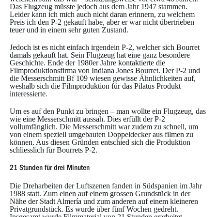
Das Flugzeug müsste jedoch aus dem Jahr 1947 stammen.
Leider kann ich mich auch nicht daran erinnern, zu welchem
Preis ich den P-2 gekauft habe, aber er war nicht übertrieben
teuer und in einem sehr guten Zustand.
Jedoch ist es nicht einfach irgendein P-2, welcher sich Bourret
damals gekauft hat. Sein Flugzeug hat eine ganz besondere
Geschichte. Ende der 1980er Jahre kontaktierte die
Filmproduktionsfirma von Indiana Jones Bourret. Der P-2 und
die Messerschmitt Bf 109 wiesen gewisse Ähnlichkeiten auf,
weshalb sich die Filmproduktion für das Pilatus Produkt
interessierte.
Um es auf den Punkt zu bringen – man wollte ein Flugzeug, das
wie eine Messerschmitt aussah. Dies erfüllt der P-2
vollumfänglich. Die Messerschmitt war zudem zu schnell, um
von einem speziell umgebauten Doppeldecker aus filmen zu
können. Aus diesen Gründen entschied sich die Produktion
schliesslich für Bourrets P-2.
21 Stunden für drei Minuten
Die Dreharbeiten der Luftszenen fanden in Südspanien im Jahr
1988 statt. Zum einen auf einem grossen Grundstück in der
Nähe der Stadt Almería und zum anderen auf einem kleineren
Privatgrundstück. Es wurde über fünf Wochen gedreht.
Insgesamt wurde Filmmaterial von 21 Stunden erarbeitet.