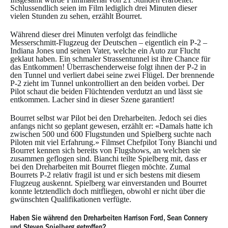
Schlussendlich seien im Film lediglich drei Minuten dieser
vielen Stunden zu sehen, erzählt Bourret.
Während dieser drei Minuten verfolgt das feindliche
Messerschmitt-Flugzeug der Deutschen – eigentlich ein P-2 –
Indiana Jones und seinen Vater, welche ein Auto zur Flucht
geklaut haben. Ein schmaler Strassentunnel ist ihre Chance für
das Entkommen! Überraschenderweise folgt ihnen der P-2 in
den Tunnel und verliert dabei seine zwei Flügel. Der brennende
P-2 zieht im Tunnel unkontrolliert an den beiden vorbei. Der
Pilot schaut die beiden Flüchtenden verdutzt an und lässt sie
entkommen. Lacher sind in dieser Szene garantiert!
Bourret selbst war Pilot bei den Dreharbeiten. Jedoch sei dies
anfangs nicht so geplant gewesen, erzählt er: «Damals hatte ich
zwischen 500 und 600 Flugstunden und Spielberg suchte nach
Piloten mit viel Erfahrung.» Filmset Chefpilot Tony Bianchi und
Bourret kennen sich bereits von Flugshows, an welchen sie
zusammen geflogen sind. Bianchi teilte Spielberg mit, dass er
bei den Dreharbeiten mit Bourret fliegen möchte. Zumal
Bourrets P-2 relativ fragil ist und er sich bestens mit diesem
Flugzeug auskennt. Spielberg war einverstanden und Bourret
konnte letztendlich doch mitfliegen, obwohl er nicht über die
gwünschten Qualifikationen verfügte.
Haben Sie während den Dreharbeiten Harrison Ford, Sean Connery
und Steven Spielberg getroffen?