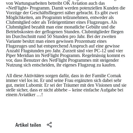
von Wartungsarbeiten betreibt OK Aviation auch das
«NetFlight» Programm. Damit werden potenziellen Kunden die
Vorzüge der Geschäftsfliegerei näher gebracht. Es gibt zwei
Möglichkeiten, am Programm teilzunehmen, entweder als
Clubmitglied oder als Teileigentümer eines Flugzeuges. Als
Clubmitglied bezahlt man eine monatliche Gebühr und die
Betriebskosten der geflogenen Stunden. Clubmitglieder fliegen
im Durchschnitt rund 50 Stunden pro Jahr. Bei der zweiten
Variante besitzt man einen gewissen Prozentsatz eines
Flugzeuges und hat entsprechend Anspruch auf eine gewisse
Anzahl Flugstunden pro Jahr. Zurzeit sind vier PC-12 und vier
Piper Meridian im NetFlight Programm. Regelmässig kommt es
vor, dass Benutzer des NetFlight Programmes mit steigender
Nutzung sich entscheiden, ihr eigenes Flugzeug zu kaufen.
All diese Aktivitäten sorgen dafür, dass in der Familie Cornak
immer viel los ist. Er und seine Frau ergänzten sich dabei sehr
gut, meint Lubomir. Er sei der Träumer mit den Visionen und sie
stelle sicher, dass er nicht abhebe – keine einfache Aufgabe bei
einem Aviatiker …!
Artikel teilen