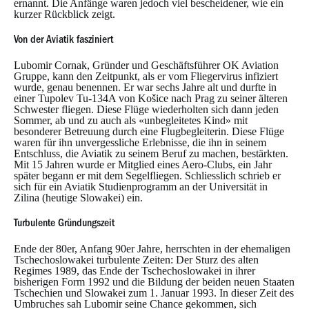
ernannt. Die Anfänge waren jedoch viel bescheidener, wie ein
kurzer Rückblick zeigt.
Von der Aviatik fasziniert
Lubomir Cornak, Gründer und Geschäftsführer OK Aviation
Gruppe, kann den Zeitpunkt, als er vom Fliegervirus infiziert
wurde, genau benennen. Er war sechs Jahre alt und durfte in
einer Tupolev Tu-134A von Košice nach Prag zu seiner älteren
Schwester fliegen. Diese Flüge wiederholten sich dann jeden
Sommer, ab und zu auch als «unbegleitetes Kind» mit
besonderer Betreuung durch eine Flugbegleiterin. Diese Flüge
waren für ihn unvergessliche Erlebnisse, die ihn in seinem
Entschluss, die Aviatik zu seinem Beruf zu machen, bestärkten.
Mit 15 Jahren wurde er Mitglied eines Aero-Clubs, ein Jahr
später begann er mit dem Segelfliegen. Schliesslich schrieb er
sich für ein Aviatik Studienprogramm an der Universität in
Zilina (heutige Slowakei) ein.
Turbulente Gründungszeit
Ende der 80er, Anfang 90er Jahre, herrschten in der ehemaligen
Tschechoslowakei turbulente Zeiten: Der Sturz des alten
Regimes 1989, das Ende der Tschechoslowakei in ihrer
bisherigen Form 1992 und die Bildung der beiden neuen Staaten
Tschechien und Slowakei zum 1. Januar 1993. In dieser Zeit des
Umbruches sah Lubomir seine Chance gekommen, sich