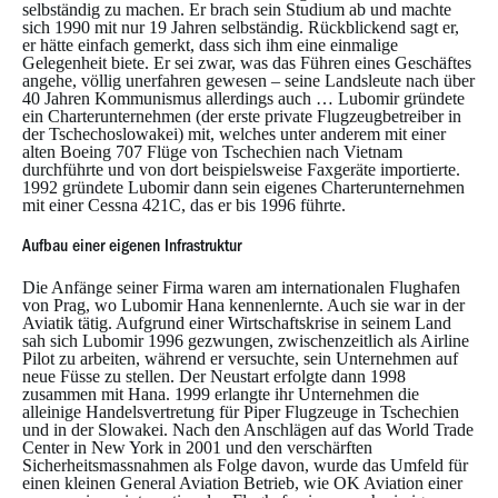
selbständig zu machen. Er brach sein Studium ab und machte
sich 1990 mit nur 19 Jahren selbständig. Rückblickend sagt er,
er hätte einfach gemerkt, dass sich ihm eine einmalige
Gelegenheit biete. Er sei zwar, was das Führen eines Geschäftes
angehe, völlig unerfahren gewesen – seine Landsleute nach über
40 Jahren Kommunismus allerdings auch … Lubomir gründete
ein Charterunternehmen (der erste private Flugzeugbetreiber in
der Tschechoslowakei) mit, welches unter anderem mit einer
alten Boeing 707 Flüge von Tschechien nach Vietnam
durchführte und von dort beispielsweise Faxgeräte importierte.
1992 gründete Lubomir dann sein eigenes Charterunternehmen
mit einer Cessna 421C, das er bis 1996 führte.
Aufbau einer eigenen Infrastruktur
Die Anfänge seiner Firma waren am internationalen Flughafen
von Prag, wo Lubomir Hana kennenlernte. Auch sie war in der
Aviatik tätig. Aufgrund einer Wirtschaftskrise in seinem Land
sah sich Lubomir 1996 gezwungen, zwischenzeitlich als Airline
Pilot zu arbeiten, während er versuchte, sein Unternehmen auf
neue Füsse zu stellen. Der Neustart erfolgte dann 1998
zusammen mit Hana. 1999 erlangte ihr Unternehmen die
alleinige Handelsvertretung für Piper Flugzeuge in Tschechien
und in der Slowakei. Nach den Anschlägen auf das World Trade
Center in New York in 2001 und den verschärften
Sicherheitsmassnahmen als Folge davon, wurde das Umfeld für
einen kleinen General Aviation Betrieb, wie OK Aviation einer