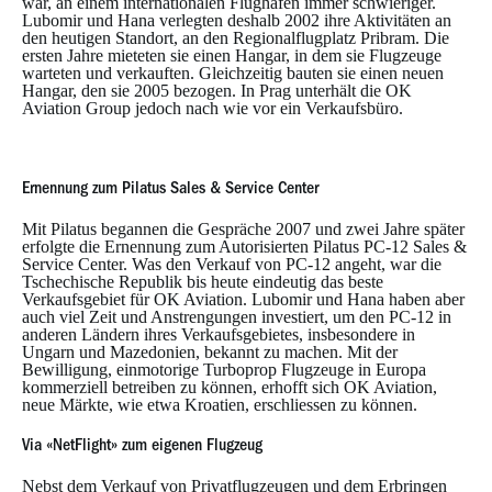
war, an einem internationalen Flughafen immer schwieriger.
Lubomir und Hana verlegten deshalb 2002 ihre Aktivitäten an
den heutigen Standort, an den Regionalflugplatz Pribram. Die
ersten Jahre mieteten sie einen Hangar, in dem sie Flugzeuge
warteten und verkauften. Gleichzeitig bauten sie einen neuen
Hangar, den sie 2005 bezogen. In Prag unterhält die OK
Aviation Group jedoch nach wie vor ein Verkaufsbüro.
Ernennung zum Pilatus Sales & Service Center
Mit Pilatus begannen die Gespräche 2007 und zwei Jahre später
erfolgte die Ernennung zum Autorisierten Pilatus PC-12 Sales &
Service Center. Was den Verkauf von PC-12 angeht, war die
Tschechische Republik bis heute eindeutig das beste
Verkaufsgebiet für OK Aviation. Lubomir und Hana haben aber
auch viel Zeit und Anstrengungen investiert, um den PC-12 in
anderen Ländern ihres Verkaufsgebietes, insbesondere in
Ungarn und Mazedonien, bekannt zu machen. Mit der
Bewilligung, einmotorige Turboprop Flugzeuge in Europa
kommerziell betreiben zu können, erhofft sich OK Aviation,
neue Märkte, wie etwa Kroatien, erschliessen zu können.
Via «NetFlight» zum eigenen Flugzeug
Nebst dem Verkauf von Privatflugzeugen und dem Erbringen