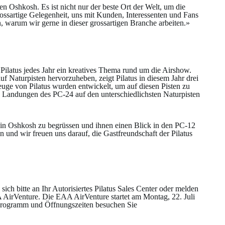
en Oshkosh. Es ist nicht nur der beste Ort der Welt, um die
rossartige Gelegenheit, uns mit Kunden, Interessenten und Fans
, warum wir gerne in dieser grossartigen Branche arbeiten.»
 Pilatus jedes Jahr ein kreatives Thema rund um die Airshow.
 Naturpisten hervorzuheben, zeigt Pilatus in diesem Jahr drei
ge von Pilatus wurden entwickelt, um auf diesen Pisten zu
d Landungen des PC-24 auf den unterschiedlichsten Naturpisten
en in Oshkosh zu begrüssen und ihnen einen Blick in den PC-12
 und wir freuen uns darauf, die Gastfreundschaft der Pilatus
h bitte an Ihr Autorisiertes Pilatus Sales Center oder melden
AirVenture. Die EAA AirVenture startet am Montag, 22. Juli
, Programm und Öffnungszeiten besuchen Sie