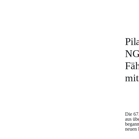
Pil
NG 
Fäh
mit
Die 67
aus üb
begann
neuen 