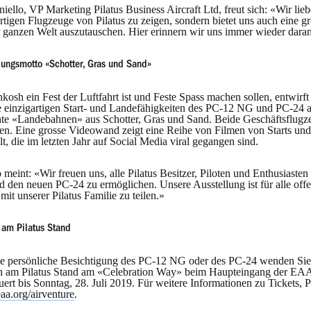
ello, VP Marketing Pilatus Business Aircraft Ltd, freut sich: «Wir lieb
rtigen Flugzeuge von Pilatus zu zeigen, sondern bietet uns auch eine g
r ganzen Welt auszutauschen. Hier erinnern wir uns immer wieder daran
lungsmotto «Schotter, Gras und Sand»
osh ein Fest der Luftfahrt ist und Feste Spass machen sollen, entwirft
 einzigartigen Start- und Landefähigkeiten des PC-12 NG und PC-24 auf
te «Landebahnen» aus Schotter, Gras und Sand. Beide Geschäftsflugzeu
ren. Eine grosse Videowand zeigt eine Reihe von Filmen von Starts un
t, die im letzten Jahr auf Social Media viral gegangen sind.
 meint: «Wir freuen uns, alle Pilatus Besitzer, Piloten und Enthusiast
 den neuen PC-24 zu ermöglichen. Unsere Ausstellung ist für alle offen
mit unserer Pilatus Familie zu teilen.»
am Pilatus Stand
ne persönliche Besichtigung des PC-12 NG oder des PC-24 wenden Sie sic
ch am Pilatus Stand am «Celebration Way» beim Haupteingang der EAA 
uert bis Sonntag, 28. Juli 2019. Für weitere Informationen zu Tickets
a.org/airventure
.