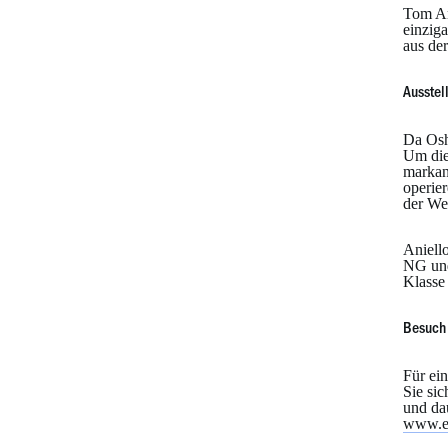
Tom Ani
einziga
aus de
Ausstel
Da Oshk
Um die
markan
operie
der Wel
Aniello
NG und
Klasse 
Besuch 
Für ei
Sie si
und da
www.ea