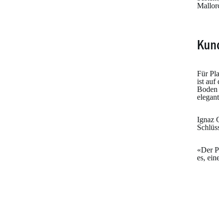
Mallor
Kun
Für Pl
ist au
Boden 
elegan
Ignaz G
Schlüs
«Der P
es, ein