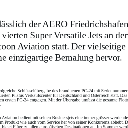
ässlich der AERO Friedrichshafen 
 vierten Super Versatile Jets an d
toon Aviation statt. Der vielseitig
ne einzigartige Bemalung hervor.
folgreiche Schlüsselübergabe des brandneuen PC-24 mit Seriennummer 
sierten Pilatus Verkaufscenter für Deutschland und Österreich statt.
n ersten PC-24 entgegen. Mit der Übergabe umfasst die gesamte Flotte v
.
 Aviation bedient mit seinen Businessjets eine immer grösser werdende 
om Produkt wie auch vom Service her von seiner Konkurrenz abhebt. Der
t, bietet Flüge zu allen europäischen Destinationen an. Im Sommer werd