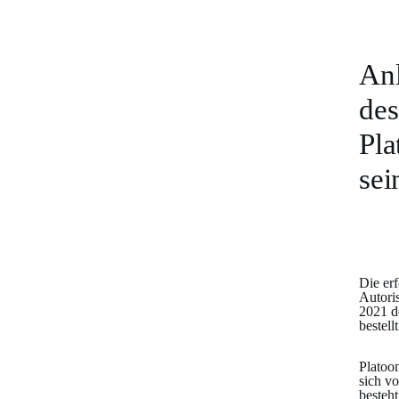
Anl
des
Pla
sei
Die er
Autori
2021 de
bestellt
Platoon
sich v
besteh