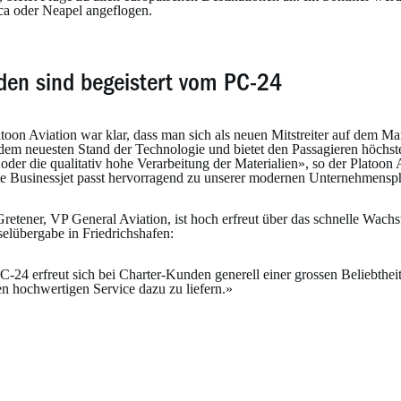
ca oder Neapel angeflogen.
den sind begeistert vom PC-24
atoon Aviation war klar, dass man sich als neuen Mitstreiter auf dem
f dem neuesten Stand der Technologie und bietet den Passagieren höchst
oder die qualitativ hohe Verarbeitung der Materialien», so der Platoo
te Businessjet passt hervorragend zu unserer modernen Unternehmensp
retener, VP General Aviation, ist hoch erfreut über das schnelle Wachs
selübergabe in Friedrichshafen:
C-24 erfreut sich bei Charter-Kunden generell einer grossen Beliebthe
en hochwertigen Service dazu zu liefern.»