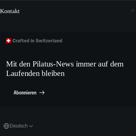
Youtube
Broschüren
Kontakt
Instagram
Wallpapers
Flugzeug kaufen
Facebook
Technische Publikationen
Technischer Kundendienst
TikTok
Modellbaupläne
Crew Training
LinkedIn
Karriere
X.com
Mit den Pilatus-News immer auf dem
Media Relations
Laufenden bleiben
Sonstiges
Meldestelle Compliance
Abonnieren
Deutsch