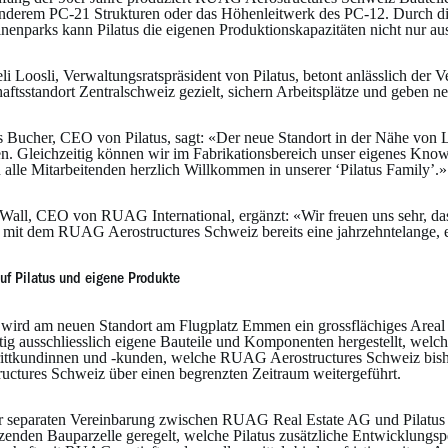
anderem PC-21 Strukturen oder das Höhenleitwerk des PC-12. Durch d
nenparks kann Pilatus die eigenen Produktionskapazitäten nicht nur a
li Loosli, Verwaltungsratspräsident von Pilatus, betont anlässlich der
aftsstandort Zentralschweiz gezielt, sichern Arbeitsplätze und geben n
 Bucher, CEO von Pilatus, sagt: «Der neue Standort in der Nähe von L
en. Gleichzeitig können wir im Fabrikationsbereich unser eigenes Know
 alle Mitarbeitenden herzlich Willkommen in unserer ‘Pilatus Family’.»
Wall, CEO von RUAG International, ergänzt: «Wir freuen uns sehr, dass
, mit dem RUAG Aerostructures Schweiz bereits eine jahrzehntelange, er
uf Pilatus und eigene Produkte
s wird am neuen Standort am Flugplatz Emmen ein grossflächiges Are
tig ausschliesslich eigene Bauteile und Komponenten hergestellt, welch
ittkundinnen und -kunden, welche RUAG Aerostructures Schweiz bishe
ructures Schweiz über einen begrenzten Zeitraum weitergeführt.
er separaten Vereinbarung zwischen RUAG Real Estate AG und Pilatus 
zenden Bauparzelle geregelt, welche Pilatus zusätzliche Entwicklungsp