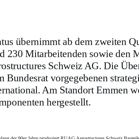
atus übernimmt ab dem zweiten Qua
d 230 Mitarbeitenden sowie den
ostructures Schweiz AG. Die Übe
 Bundesrat vorgegebenen strate
ernational. Am Standort Emmen we
ponenten hergestellt.
nfang der 90er Jahre produziert RUAG Aerostructures Schweiz Bauteil