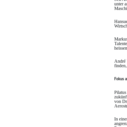
unter 
Maschi
Hansue
Wirtsch
Markus
Talent
heissen
André 
finden
Fokus a
Pilatu
zukünf
von Dr
Aerost
In ein
angren