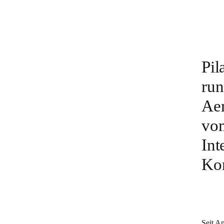
Pil
run
Aer
vom
Int
Kom
Seit A