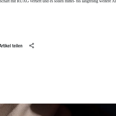
schaft mit RUAG vertieft und es sollen mittel- bis langfristig weitere Ar
Artikel teilen