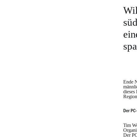
Wil
süd
ein
spa
Ende N
männli
dieses
Region
Der PC-
Tim We
Organi
Der PC