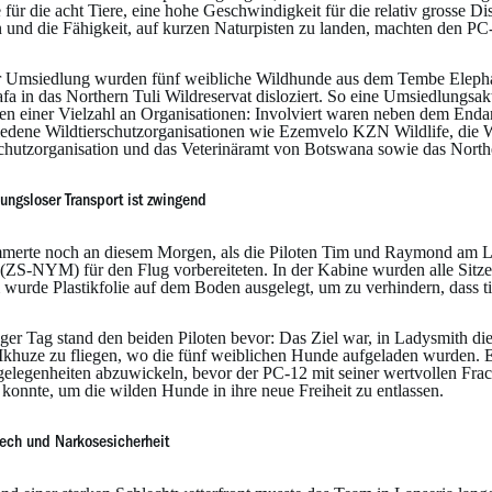
für die acht Tiere, eine hohe Geschwindigkeit für die relativ grosse Di
 und die Fähigkeit, auf kurzen Naturpisten zu landen, machten den 
r Umsiedlung wurden fünf weibliche Wildhunde aus dem Tembe Elephan
a in das Northern Tuli Wildreservat disloziert. So eine Umsiedlungsa
en einer Vielzahl an Organisationen: Involviert waren neben dem Endan
iedene Wildtierschutzorganisationen wie Ezemvelo KZN Wildlife, die W
chutzorganisation und das Veterinäramt von Botswana sowie das Northe
bungsloser Transport ist zwingend
merte noch an diesem Morgen, als die Piloten Tim und Raymond am Lans
(ZS-NYM) für den Flug vorbereiteten. In der Kabine wurden alle Sitze b
wurde Plastikfolie auf dem Boden ausgelegt, um zu verhindern, dass t
nger Tag stand den beiden Piloten bevor: Das Ziel war, in Ladysmith di
khuze zu fliegen, wo die fünf weiblichen Hunde aufgeladen wurden. Es
gelegenheiten abzuwickeln, bevor der PC-12 mit seiner wertvollen Fr
 konnte, um die wilden Hunde in ihre neue Freiheit zu entlassen.
ech und Narkosesicherheit