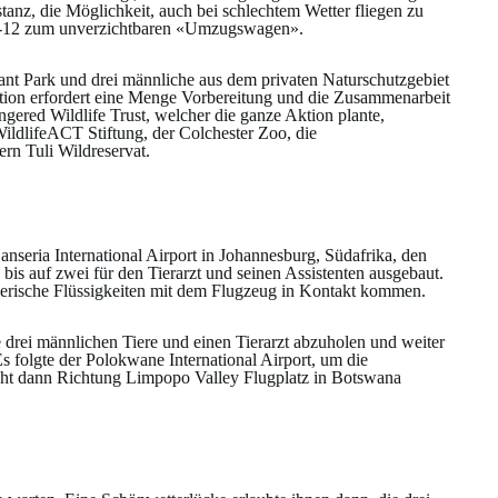
stanz, die Möglichkeit, auch bei schlechtem Wetter fliegen zu
PC-12 zum unverzichtbaren «Umzugswagen».
t Park und drei männliche aus dem privaten Naturschutzgebiet
ktion erfordert eine Menge Vorbereitung und die Zusammenarbeit
gered Wildlife Trust, welcher die ganze Aktion plante,
ildlifeACT Stiftung, der Colchester Zoo, die
rn Tuli Wildreservat.
eria International Airport in Johannesburg, Südafrika, den
is auf zwei für den Tierarzt und seinen Assistenten ausgebaut.
ierische Flüssigkeiten mit dem Flugzeug in Kontakt kommen.
e drei männlichen Tiere und einen Tierarzt abzuholen und weiter
 folgte der Polokwane International Airport, um die
acht dann Richtung Limpopo Valley Flugplatz in Botswana