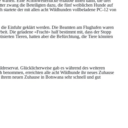
 warten. Eine Schönwetterlücke erlaubte ihnen dann, die drei
ter zwang die Beteiligten dazu, die fünf weiblichen Hunde auf
h startete der mit allen acht Wildhunden vollbeladene PC-12 von
 die Einfuhr geklärt werden. Die Beamten am Flughafen waren
 Arbeit. Die geladene «Fracht» half bestimmt mit, dass der Stopp
sierten Tieren, hatten aber die Befürchtung, die Tiere könnten
dreservat. Glücklicherweise gab es während des weiteren
h benommen, erreichten alle acht Wildhunde ihr neues Zuhause
n ihrem neuen Zuhause in Botswana sehr schnell und gut