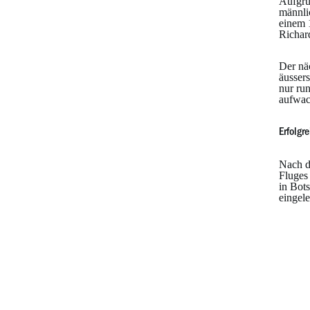
Aufgru
männli
einem 
Richar
Der nä
äussers
nur run
aufwac
Erfolgr
Nach d
Fluges
in Bot
eingele