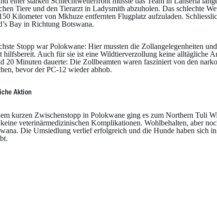
nd einer starken Schlechtwetterfront musste das Team in Lanseria lange
chen Tiere und den Tierarzt in Ladysmith abzuholen. Das schlechte Wet
150 Kilometer von Mkhuze entfernten Flugplatz aufzuladen. Schliesslic
d’s Bay in Richtung Botswana.
chste Stopp war Polokwane: Hier mussten die Zollangelegenheiten und
t hilfsbereit. Auch für sie ist eine Wildtierverzollung keine alltägliche
d 20 Minuten dauerte: Die Zollbeamten waren fasziniert von den narkoti
hen, bevor der PC-12 wieder abhob.
eiche Aktion
em kurzen Zwischenstopp in Polokwane ging es zum Northern Tuli Wil
 keine veterinärmedizinischen Komplikationen. Wohlbehalten, aber noc
swana. Die Umsiedlung verlief erfolgreich und die Hunde haben sich i
bt.