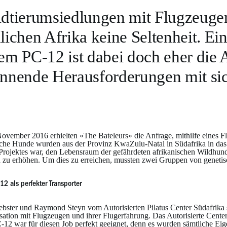
dtierumsiedlungen mit Flugzeugen
lichen Afrika keine Seltenheit. E
em PC-12 ist dabei doch eher die
nnende Herausforderungen mit sic
ovember 2016 erhielten «The Bateleurs» die Anfrage, mithilfe eines F
che Hunde wurden aus der Provinz KwaZulu-Natal in Südafrika in das N
 Projektes war, den Lebensraum der gefährdeten afrikanischen Wildhund
 zu erhöhen. Um dies zu erreichen, mussten zwei Gruppen von geneti
12 als perfekter Transporter
bster und Raymond Steyn vom Autorisierten Pilatus Center Südafrika si
sation mit Flugzeugen und ihrer Flugerfahrung. Das Autorisierte Center
-12 war für diesen Job perfekt geeignet, denn es wurden sämtliche Eig