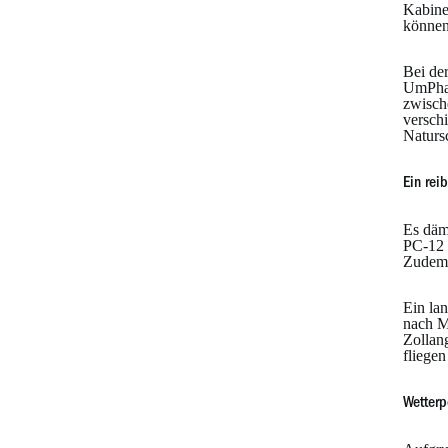
Kabine 
können
Bei de
UmPhaf
zwisch
versch
Naturs
Ein rei
Es däm
PC-12 
Zudem 
Ein la
nach M
Zollan
fliegen
Wetterp