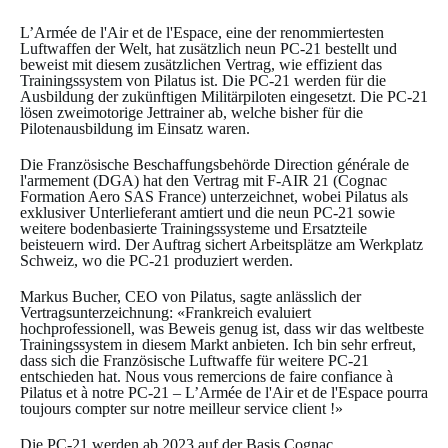
L’Armée de l'Air et de l'Espace, eine der renommiertesten
Luftwaffen der Welt, hat zusätzlich neun PC-21 bestellt und
beweist mit diesem zusätzlichen Vertrag, wie effizient das
Trainingssystem von Pilatus ist. Die PC-21 werden für die
Ausbildung der zukünftigen Militärpiloten eingesetzt. Die PC-21
lösen zweimotorige Jettrainer ab, welche bisher für die
Pilotenausbildung im Einsatz waren.
Die Französische Beschaffungsbehörde Direction générale de
l'armement (DGA) hat den Vertrag mit F-AIR 21 (Cognac
Formation Aero SAS France) unterzeichnet, wobei Pilatus als
exklusiver Unterlieferant amtiert und die neun PC-21 sowie
weitere bodenbasierte Trainingssysteme und Ersatzteile
beisteuern wird. Der Auftrag sichert Arbeitsplätze am Werkplatz
Schweiz, wo die PC-21 produziert werden.
Markus Bucher, CEO von Pilatus, sagte anlässlich der
Vertragsunterzeichnung: «Frankreich evaluiert
hochprofessionell, was Beweis genug ist, dass wir das weltbeste
Trainingssystem in diesem Markt anbieten. Ich bin sehr erfreut,
dass sich die Französische Luftwaffe für weitere PC-21
entschieden hat. Nous vous remercions de faire confiance à
Pilatus et à notre PC-21 – L’Armée de l'Air et de l'Espace pourra
toujours compter sur notre meilleur service client !»
Die PC-21 werden ab 2023 auf der Basis Cognac