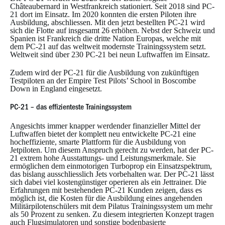
Châteaubernard in Westfrankreich stationiert. Seit 2018 sind PC-
21 dort im Einsatz. Im 2020 konnten die ersten Piloten ihre
Ausbildung, abschliessen. Mit den jetzt bestellten PC-21 wird
sich die Flotte auf insgesamt 26 erhöhen. Nebst der Schweiz und
Spanien ist Frankreich die dritte Nation Europas, welche mit
dem PC-21 auf das weltweit modernste Trainingssystem setzt.
Weltweit sind über 230 PC-21 bei neun Luftwaffen im Einsatz.
Zudem wird der PC-21 für die Ausbildung von zukünftigen
Testpiloten an der Empire Test Pilots’ School in Boscombe
Down in England eingesetzt.
PC-21 – das effizienteste Trainingssystem
Angesichts immer knapper werdender finanzieller Mittel der
Luftwaffen bietet der komplett neu entwickelte PC-21 eine
hocheffiziente, smarte Plattform für die Ausbildung von
Jetpiloten. Um diesem Anspruch gerecht zu werden, hat der PC-
21 extrem hohe Ausstattungs- und Leistungsmerkmale. Sie
ermöglichen dem einmotorigen Turboprop ein Einsatzspektrum,
das bislang ausschliesslich Jets vorbehalten war. Der PC-21 lässt
sich dabei viel kostengünstiger operieren als ein Jettrainer. Die
Erfahrungen mit bestehenden PC-21 Kunden zeigen, dass es
möglich ist, die Kosten für die Ausbildung eines angehenden
Militärpilotenschülers mit dem Pilatus Trainingssystem um mehr
als 50 Prozent zu senken. Zu diesem integrierten Konzept tragen
auch Flugsimulatoren und sonstige bodenbasierte