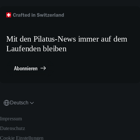
Facebook
Technische Publikationen
Technischer Kundendienst
TikTok
Modellbaupläne
Crew Training
LinkedIn
Karriere
X.com
Mit den Pilatus-News immer auf dem
Media Relations
Laufenden bleiben
Sonstiges
Meldestelle Compliance
Abonnieren
Deutsch
Impressum
Datenschutz
Cookie Einstellungen