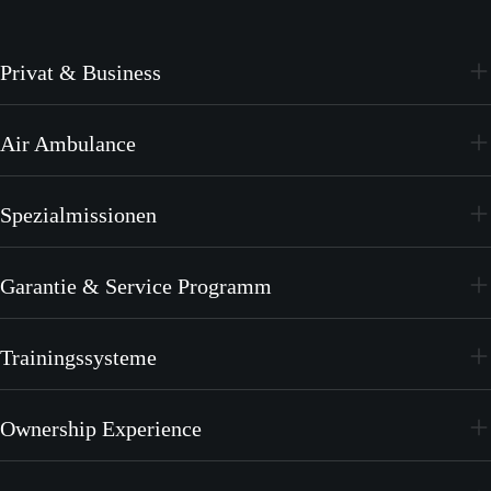
Privat & Business
PC-24
Air Ambulance
PC-12 PRO
PC-24
Spezialmissionen
PC-12 PRO
PC-24
Garantie & Service Programm
PC-12 PRO
CrystalCare
Trainingssysteme
PC-21
Ownership Experience
PC-7 MKX
Werde Teil von Pilatus