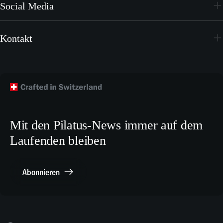
Sales Center Netzwerk
Social Media
Videos
Youtube
Broschüren
Kontakt
Instagram
Wallpapers
Flugzeug kaufen
Facebook
Technische Publikationen
Technischer Kundendienst
TikTok
Modellbaupläne
Crew Training
LinkedIn
Karriere
X.com
Mit den Pilatus-News immer auf dem
Media Relations
Laufenden bleiben
Sonstiges
Meldestelle Compliance
Abonnieren