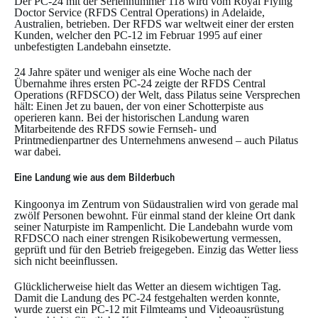
Der PC-24 mit der Seriennummer 118 wird vom Royal Flying
Doctor Service (RFDS Central Operations) in Adelaide,
Australien, betrieben. Der RFDS war weltweit einer der ersten
Kunden, welcher den PC-12 im Februar 1995 auf einer
unbefestigten Landebahn einsetzte.
24 Jahre später und weniger als eine Woche nach der
Übernahme ihres ersten PC-24 zeigte der RFDS Central
Operations (RFDSCO) der Welt, dass Pilatus seine Versprechen
hält: Einen Jet zu bauen, der von einer Schotterpiste aus
operieren kann. Bei der historischen Landung waren
Mitarbeitende des RFDS sowie Fernseh- und
Printmedienpartner des Unternehmens anwesend – auch Pilatus
war dabei.
Eine Landung wie aus dem Bilderbuch
Kingoonya im Zentrum von Südaustralien wird von gerade mal
zwölf Personen bewohnt. Für einmal stand der kleine Ort dank
seiner Naturpiste im Rampenlicht. Die Landebahn wurde vom
RFDSCO nach einer strengen Risikobewertung vermessen,
geprüft und für den Betrieb freigegeben. Einzig das Wetter liess
sich nicht beeinflussen.
Glücklicherweise hielt das Wetter an diesem wichtigen Tag.
Damit die Landung des PC-24 festgehalten werden konnte,
wurde zuerst ein PC-12 mit Filmteams und Videoausrüstung