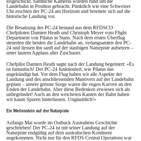
losgeschickt. Sämtliche Kameras wurden rund um die
Landebahn in Position gebracht. Pünktlich wie eine Schweizer
Uhr erschien der PC-24 am Horizont und bereitete sich auf die
historische Landung vor.
Die Besatzung des PC-24 bestand aus dem RFDSCO
Chefpiloten Damien Heath und Christoph Meyer vom Flight
Department von Pilatus in Stans. Nach dem ersten Überflug
steuerten die beiden die Landebahn an, verlangsamten den PC-
24 und liessen ihn sanft auf der staubigen Naturpiste aufsetzen –
unter lautem Applaus aller Zuschauer.
Chefpilot Damien Heath sagte nach der Landung begeistert: «Es
ist fantastisch! Der PC-24 funktioniert, wie Pilatus das
angekündigt hat. Vor dem Flug haben wir alle Aspekte der
Landung und des anschliessenden Manövers auf der Landebahn
geplant – unsere grösste Sorge waren die engen Kurven an den
Enden der Landebahn. Aber diese Bedenken erwiesen sich als
unbegründet! Auch an den weicheren Kanten der Bahn haben
wir kaum Spuren hinterlassen. Unglaublich!»
Ein Meilenstein auf der Naturpiste
Anfangs Mai wurde im Outback Australiens Geschichte
geschrieben! Der PC-24 ist mit seiner Landung auf der
Naturpiste endgültig auf dem australischen Kontinent
angekommen. Nicht nur für den RFDS Central Operations war