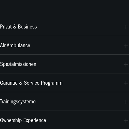
Privat & Business
PC-24
Air Ambulance
PC-12 PRO
PC-24
Spezialmissionen
PC-12 PRO
PC-24
Garantie & Service Programm
PC-12 PRO
CrystalCare
Trainingssysteme
PC-21
Ownership Experience
PC-7 MKX