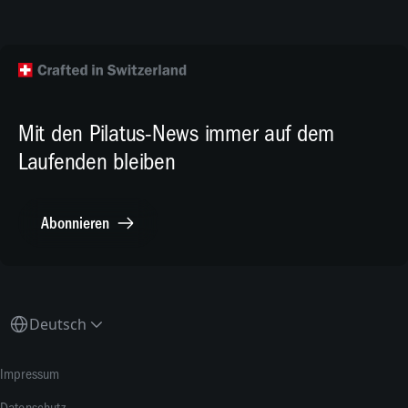
Wallpapers
Flugzeug kaufen
Facebook
Technische Publikationen
Technischer Kundendienst
TikTok
Modellbaupläne
Crew Training
LinkedIn
Karriere
X.com
Mit den Pilatus-News immer auf dem
Media Relations
Laufenden bleiben
Sonstiges
Meldestelle Compliance
Abonnieren
Deutsch
Impressum