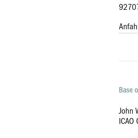
92707
Anfah
Base o
John 
ICAO 