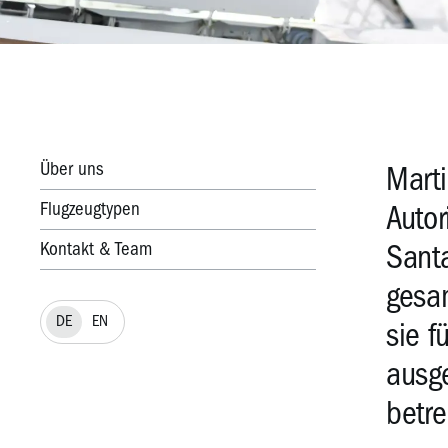
Über uns
Marti
Flugzeugtypen
Autor
Kontakt & Team
Sant
gesam
DE
EN
sie f
ausge
betre