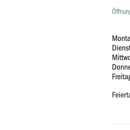
Öffnun
Mont
Diens
Mittw
Donne
Freita
Feiert