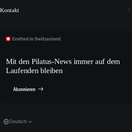
Youtube
Broschüren
Kontakt
Instagram
Wallpapers
Flugzeug kaufen
Facebook
Technische Publikationen
Technischer Kundendienst
TikTok
Modellbaupläne
Crew Training
LinkedIn
Karriere
X.com
Mit den Pilatus-News immer auf dem
Media Relations
Laufenden bleiben
Sonstiges
Meldestelle Compliance
Abonnieren
Deutsch