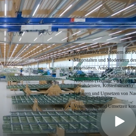
Koordinieren und Steuern der P
Mitgestalten und Moderieren de
Priorisieren, Analysieren und B
Verantworten des ganzheitliche
Abschluss (Termine verfolgen, Ma
gewährleisten, Kosten steuern)
Initiieren und Umsetzen von Nac
Qualitätsmeldungen
Vorantreiben und Umsetzen kont
Produktionslinie