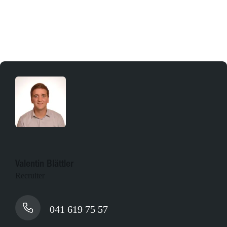
Online bewerben
Valentin Blättler
Recruiter
041 619 75 57