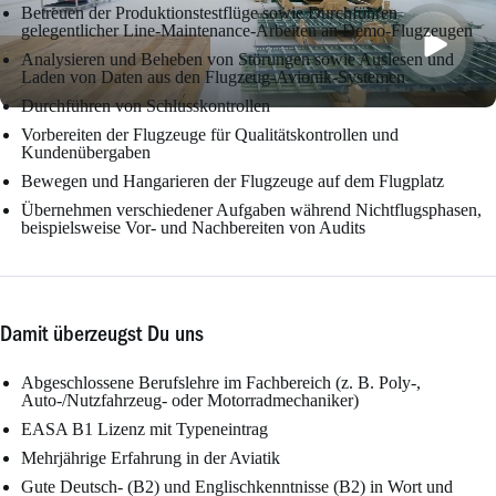
Betreuen der Produktionstestflüge sowie Durchführen
gelegentlicher Line-Maintenance-Arbeiten an Demo-Flugzeugen
Analysieren und Beheben von Störungen sowie Auslesen und
Laden von Daten aus den Flugzeug-Avionik-Systemen
Durchführen von Schlusskontrollen
Vorbereiten der Flugzeuge für Qualitätskontrollen und
Kundenübergaben
Bewegen und Hangarieren der Flugzeuge auf dem Flugplatz
Übernehmen verschiedener Aufgaben während Nichtflugsphasen,
beispielsweise Vor- und Nachbereiten von Audits
Damit überzeugst Du uns
Abgeschlossene Berufslehre im Fachbereich (z. B. Poly-,
Auto-/Nutzfahrzeug- oder Motorradmechaniker)
EASA B1 Lizenz mit Typeneintrag
Mehrjährige Erfahrung in der Aviatik
Gute Deutsch- (B2) und Englischkenntnisse (B2) in Wort und