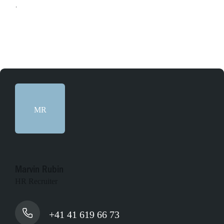
Online bewerben
MR
Marvin Rubin
HR Recruiter
+41 41 619 66 73