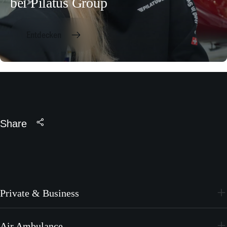
bei Pilatus Group
Entdecken
Share
Private & Business
PC-24
Air Ambulance