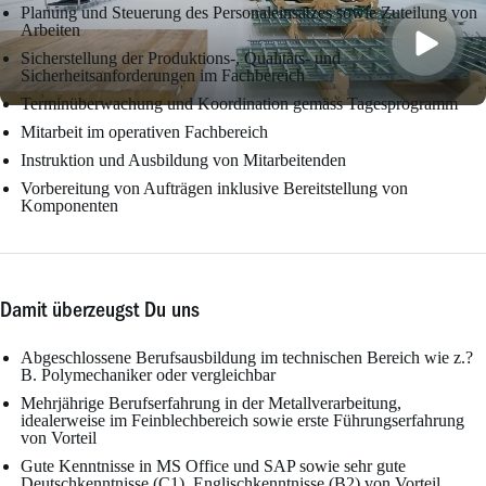
Planung und Steuerung des Personaleinsatzes sowie Zuteilung von
Arbeiten
Sicherstellung der Produktions-, Qualitäts- und
Sicherheitsanforderungen im Fachbereich
Terminüberwachung und Koordination gemäss Tagesprogramm
Mitarbeit im operativen Fachbereich
Instruktion und Ausbildung von Mitarbeitenden
Vorbereitung von Aufträgen inklusive Bereitstellung von
Komponenten
Damit überzeugst Du uns
Abgeschlossene Berufsausbildung im technischen Bereich wie z.?
B. Polymechaniker oder vergleichbar
Mehrjährige Berufserfahrung in der Metallverarbeitung,
idealerweise im Feinblechbereich sowie erste Führungserfahrung
von Vorteil
Gute Kenntnisse in MS Office und SAP sowie sehr gute
Deutschkenntnisse (C1), Englischkenntnisse (B2) von Vorteil