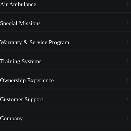
Air Ambulance
PC-12 PRO
PC-24
Special Missions
PC-12 PRO
PC-24
Warranty & Service Program
PC-12 PRO
CrystalCare
Training Systems
PC-21
Ownership Experience
PC-7 MKX
Join the Family
Customer Support
Merchandise
Services
Company
MyPilatus Client Portal