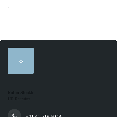
Online bewerben
RS
Robin Stöckli
HR Recruiter
+41 41 619 60 56